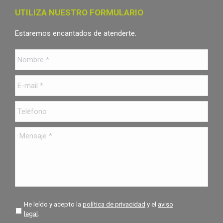
page
page
page
UTILIZA NUESTRO FORMULARIO
opens
opens
opens
in
in
in
Estaremos encantados de atenderte.
new
new
new
Nombre
*
window
window
window
E-
mail
*
Teléfono
Mensaje
*
*
He leído y acepto la
política de privacidad
y el
aviso
legal
.