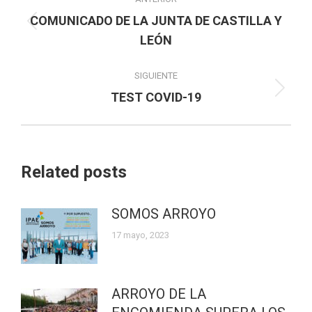
entre
COMUNICADO DE LA JUNTA DE CASTILLA Y
Publicación
publicaciones
LEÓN
anterior:
SIGUIENTE
Publicación
TEST COVID-19
siguiente:
Related posts
SOMOS ARROYO
17 mayo, 2023
ARROYO DE LA