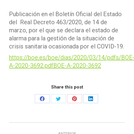
Publicación en el Boletín Oficial del Estado
del Real Decreto 463/2020, de 14 de
marzo, por el que se declara el estado de
alarma para la gestión de la situación de
crisis sanitaria ocasionada por el COVID-19.
https://boe.es/boe/dias/2020/03/14/pdfs/BOE
A-2020-3692.pdf
BOE-A-2020-3692
Share this post
Share
Share
Share
Share
on
on
on
on
Facebook
Twitter
Pinterest
LinkedIn
Navegación
ANTERIOR