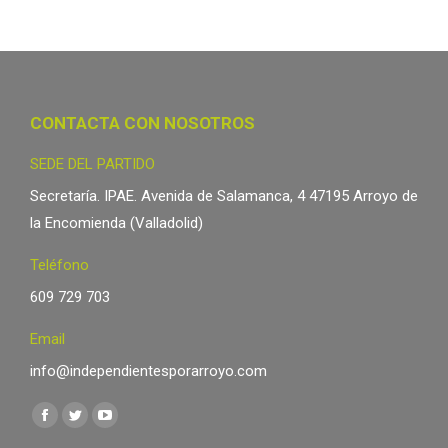
CONTACTA CON NOSOTROS
SEDE DEL PARTIDO
Secretaría. IPAE. Avenida de Salamanca, 4 47195 Arroyo de
la Encomienda (Valladolid)
Teléfono
609 729 703
Email
info@independientesporarroyo.com
Encuéntranos en:
Facebook
Twitter
YouTube