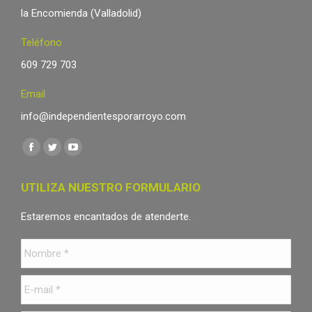
la Encomienda (Valladolid)
Teléfono
609 729 703
Email
info@independientesporarroyo.com
Encuéntranos en:
Facebook
Twitter
YouTube
page
page
page
UTILIZA NUESTRO FORMULARIO
opens
opens
opens
in
in
in
Estaremos encantados de atenderte.
new
new
new
Nombre
*
window
window
window
E-
mail
*