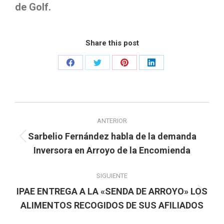
de Golf.
Share this post
Share
Share
Share
Share
on
on
on
on
Facebook
Twitter
Pinterest
LinkedIn
Navegación
ANTERIOR
entre
Sarbelio Fernández habla de la demanda
Publicación
publicaciones
Inversora en Arroyo de la Encomienda
anterior:
SIGUIENTE
IPAE ENTREGA A LA «SENDA DE ARROYO» LOS
Publicación
ALIMENTOS RECOGIDOS DE SUS AFILIADOS
siguiente: