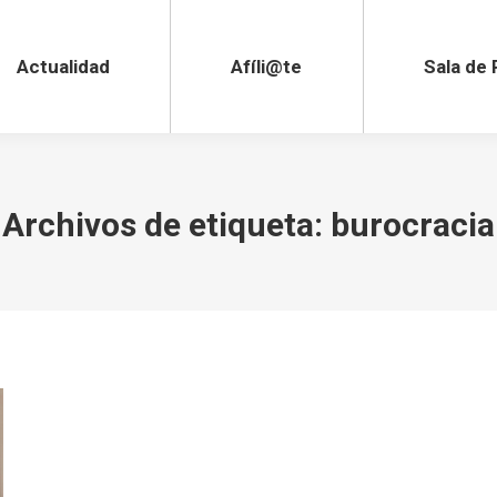
lidad
Afíli@te
Sala de Pre
Actualidad
Afíli@te
Sala de
Archivos de etiqueta:
burocracia