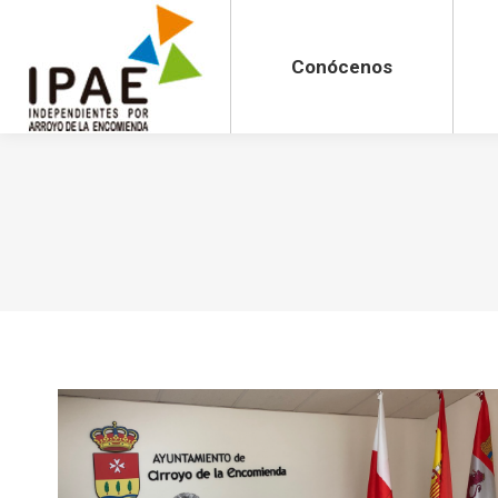
Conócenos
Actua
Conócenos