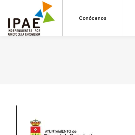
Conócenos
Actua
Conócenos