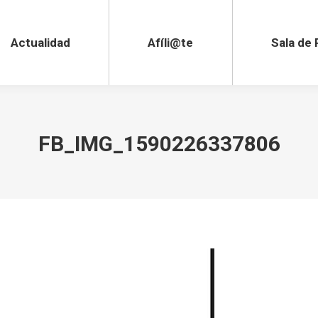
lidad
Afíli@te
Sala de Pre
Actualidad
Afíli@te
Sala de
FB_IMG_1590226337806