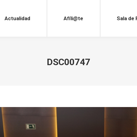
lidad
Afíli@te
Sala de Pre
Actualidad
Afíli@te
Sala de
DSC00747